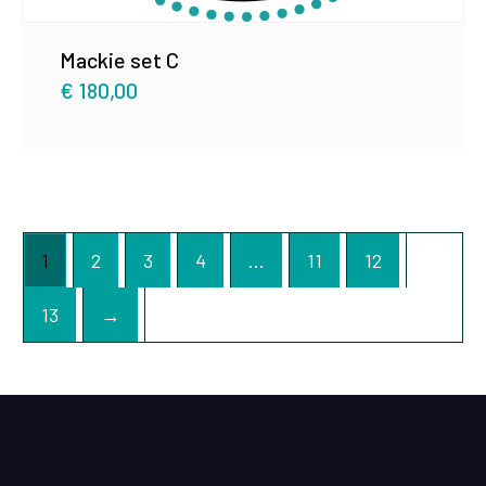
Mackie set C
€
180,00
1
2
3
4
…
11
12
13
→