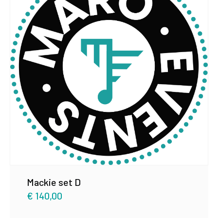
Mackie set D
€
140,00