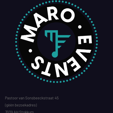
Pastoor van Sonsbeeckstraat 45
(gèèn bezoekadres)
7039 AH Stokkum