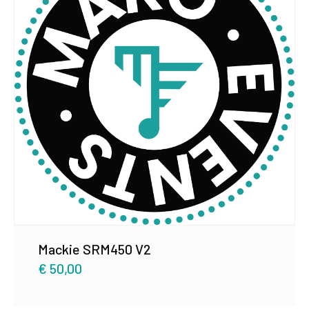
Mackie SRM450 V2
€
50,00