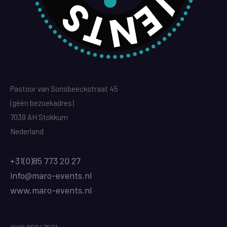
Pastoor van Sonsbeeckstraat 45
(gèèn bezoekadres)
7039 AH Stokkum
Nederland
+31(0)85 773 20 27
info@maro-events.nl
www.maro-events.nl