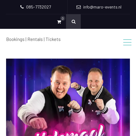
085-7732027
info@maro-events.nl
0
Bookings | Rentals | Tickets