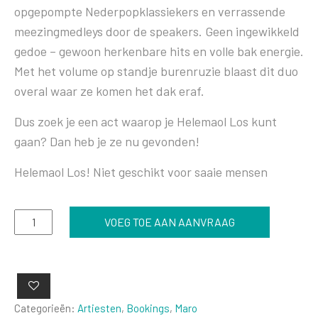
opgepompte Nederpopklassiekers en verrassende
meezingmedleys door de speakers. Geen ingewikkeld
gedoe – gewoon herkenbare hits en volle bak energie.
Met het volume op standje burenruzie blaast dit duo
overal waar ze komen het dak eraf.
Dus zoek je een act waarop je Helemaol Los kunt
gaan? Dan heb je ze nu gevonden!
Helemaol Los! Niet geschikt voor saaie mensen
Helemaol
VOEG TOE AAN AANVRAAG
Los
aantal
Categorieën:
Artiesten
,
Bookings
,
Maro