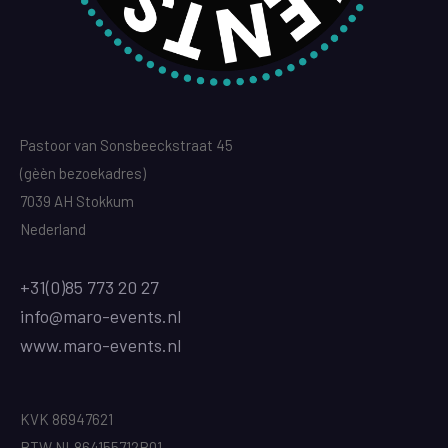
Pastoor van Sonsbeeckstraat 45
(gèèn bezoekadres)
7039 AH Stokkum
Nederland
+31(0)85 773 20 27
info@maro-events.nl
www.maro-events.nl
KVK 86947621
BTW NL864155712B01