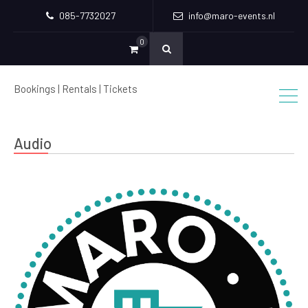
085-7732027
info@maro-events.nl
0
Bookings | Rentals | Tickets
Audio