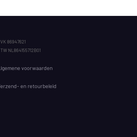
VK 86947621
TW NL864155712B01
lgemene voorwaarden
Verzend
- en retourbeleid