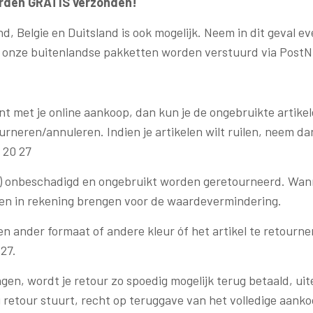
orden GRATIS verzonden!
 Belgie en Duitsland is ook mogelijk. Neem in dit geval e
k onze buitenlandse pakketten worden verstuurd via PostN
nt met je online aankoop, dan kun je de ongebruikte artik
tourneren/annuleren. Indien je artikelen wilt ruilen, neem 
 20 27
jk) onbeschadigd en ongebruikt worden geretourneerd. Wann
ten in rekening brengen voor de waardevermindering.
een ander formaat of andere kleur óf het artikel te retour
27.
ngen, wordt je retour zo spoedig mogelijk terug betaald, ui
ing retour stuurt, recht op teruggave van het volledige aa