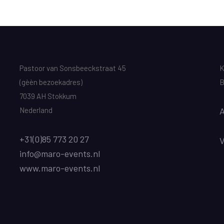
Pastoor van Sonsbeeckstraat 45
K
(gèèn bezoekadres)
B
7039 AH Stokkum
Nederland
A
+31(0)85 773 20 27
info@maro-events.nl
www.maro-events.nl