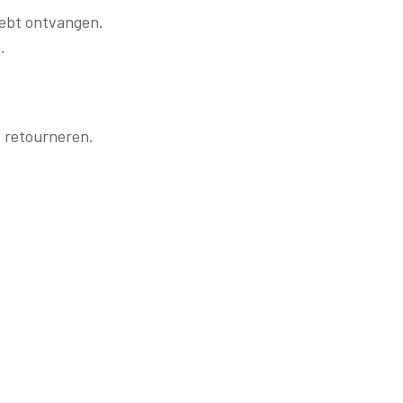
 hebt ontvangen.
.
e retourneren.