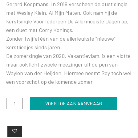
Gerard Koopmans. In 2019 verscheen de duet single
met Wesley Klein, Al Mijn Maten. Ook nam hij de
kerstsingle Voor Iedereen De Allermooiste Dagen op,
een duet met Corry Konings.
Zonder twijfel één van de allerleukste “nieuwe”
kerstliedjes sinds jaren.
De zomersingle van 2020, Vakantievlam, is een vlotte
maar ook licht zwoele meezinger uit de pen van
Waylon van der Heijden. Hiermee neemt Roy toch wel
een voorschot op de komende zomer.
Roy
VOEG TOE AAN AANVRAAG
Donders
aantal