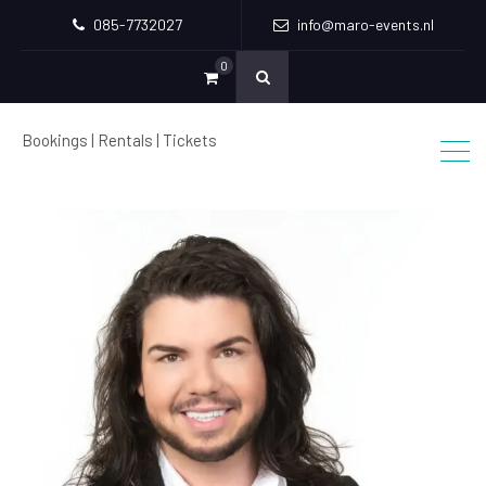
085-7732027
info@maro-events.nl
0
Bookings | Rentals | Tickets