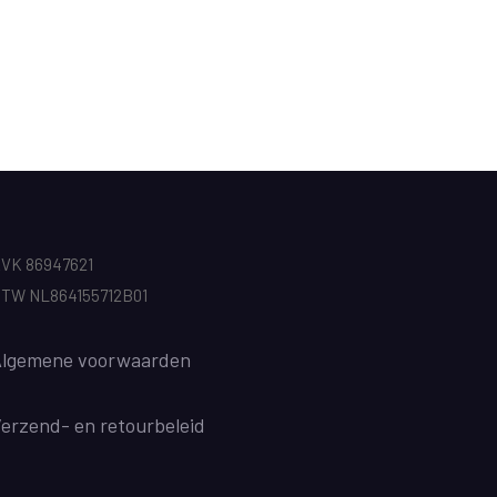
VK 86947621
TW NL864155712B01
lgemene voorwaarden
Verzend
- en retourbeleid