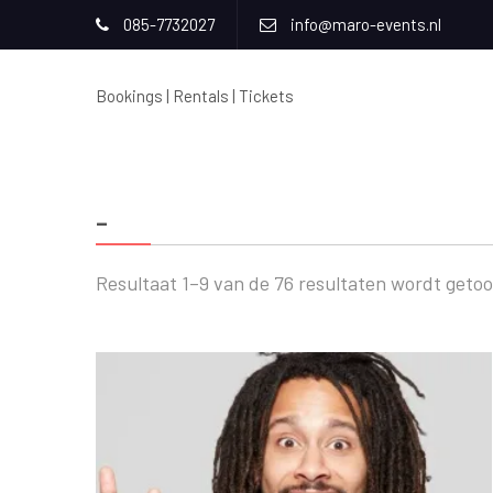
085-7732027
info@maro-events.nl
Bookings | Rentals | Tickets
-
Resultaat 1–9 van de 76 resultaten wordt geto