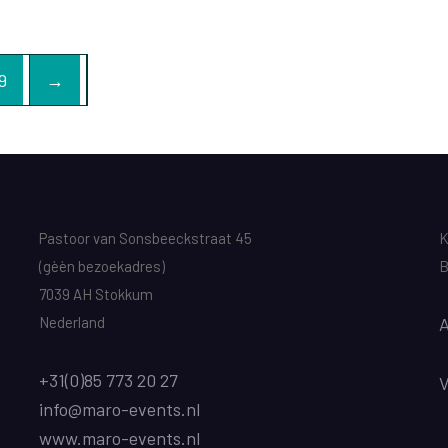
9
→
Pastoor van Sonsbeeckstraat 45
K
(gèèn bezoekadres)
B
7039 AH Stokkum
Nederland
A
+31(0)85 773 20 27
info@maro-events.nl
www.maro-events.nl