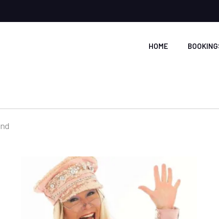
HOME
BOOKING
Gesorteerd
ond
op
populariteit