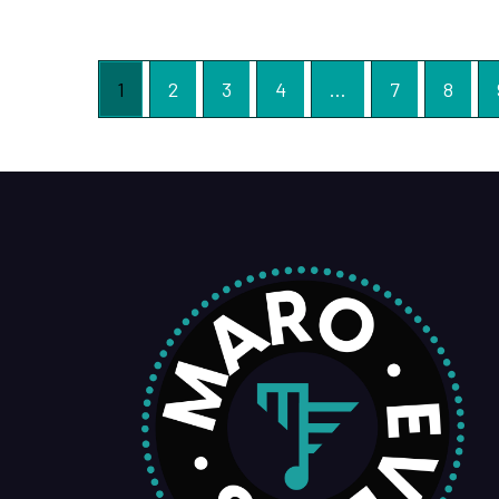
1
2
3
4
…
7
8