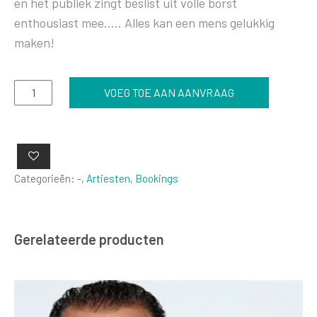
en het publiek zingt beslist uit volle borst
enthousiast mee….. Alles kan een mens gelukkig
maken!
René
VOEG TOE AAN AANVRAAG
Froger
aantal
Categorieën:
-
,
Artiesten
,
Bookings
Gerelateerde producten