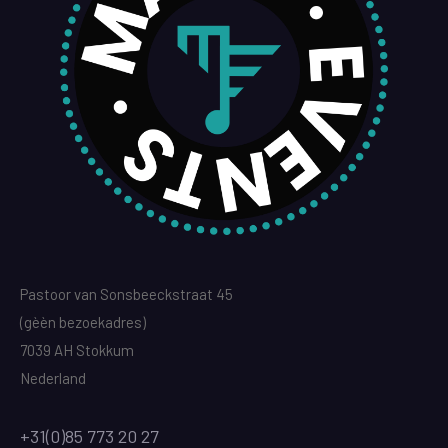
Pastoor van Sonsbeeckstraat 45
(gèèn bezoekadres)
7039 AH Stokkum
Nederland
+31(0)85 773 20 27