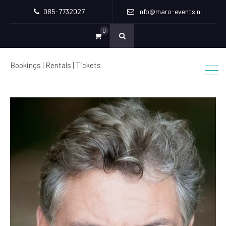
085-7732027
info@maro-events.nl
0
Bookings | Rentals | Tickets