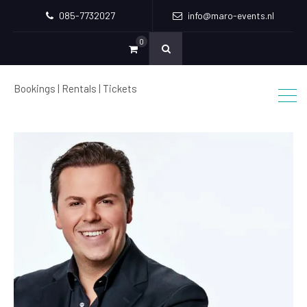
085-7732027
info@maro-events.nl
0
Bookings | Rentals | Tickets