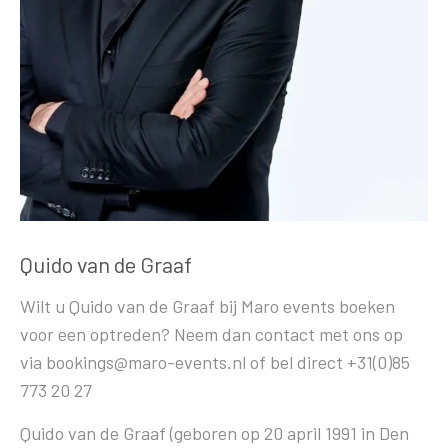
Quido van de Graaf
Wilt u Quido van de Graaf bij Maro events boeken
voor een optreden? Neem dan contact met ons op
via bookings@maro-events.nl of bel direct +31(0)85
773 20 27
Quido van de Graaf (geboren op 20 april 1991 in Den