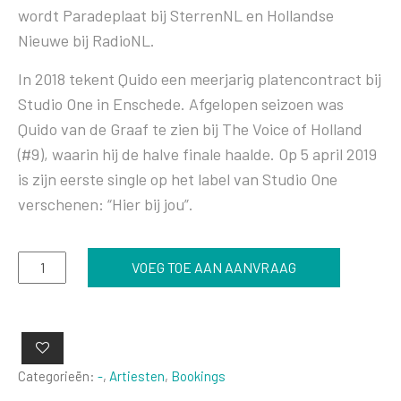
wordt Paradeplaat bij SterrenNL en Hollandse
Nieuwe bij RadioNL.
In 2018 tekent Quido een meerjarig platencontract bij
Studio One in Enschede. Afgelopen seizoen was
Quido van de Graaf te zien bij The Voice of Holland
(#9), waarin hij de halve finale haalde. Op 5 april 2019
is zijn eerste single op het label van Studio One
verschenen: “Hier bij jou”.
Quido
VOEG TOE AAN AANVRAAG
van
de
Graaf
aantal
Categorieën:
-
,
Artiesten
,
Bookings