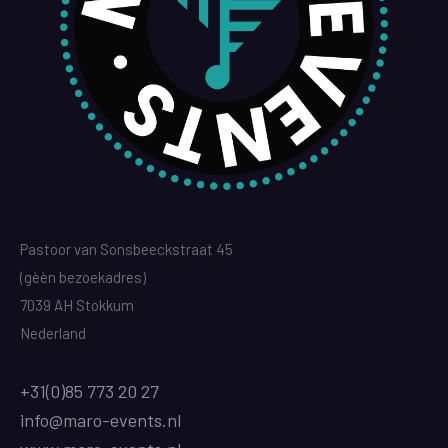
Pastoor van Sonsbeeckstraat 45
(gèèn bezoekadres)
7039 AH Stokkum
Nederland
+31(0)85 773 20 27
info@maro-events.nl