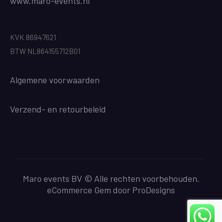
www.maro-events.nl
KVK 86947621
BTW NL864155712B01
Algemene voorwaarden
Verzend
- en retourbeleid
Maro events BV © Alle rechten voorbehouden.
eCommerce Gem door
ProDesigns