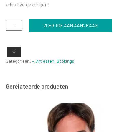
alles live gezongen!
Otto
VOEG TOE AAN AANVRAAG
Lagerfett
aantal
Categorieën:
-
,
Artiesten
,
Bookings
Gerelateerde producten