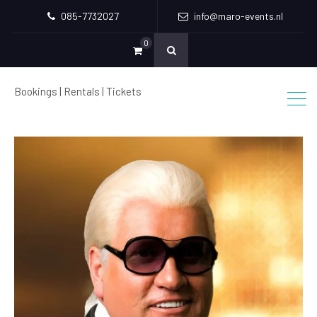
085-7732027
info@maro-events.nl
0
Bookings | Rentals | Tickets