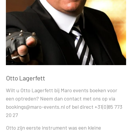
Otto Lagerfett
Wilt u Otto Lagerfett bij Maro events boeken voor
een optreden? Neem dan contact met ons op via
bookings@maro-events.nl of bel direct +31(0)85 773
20 27
Otto zijn eerste instrument was een kleine