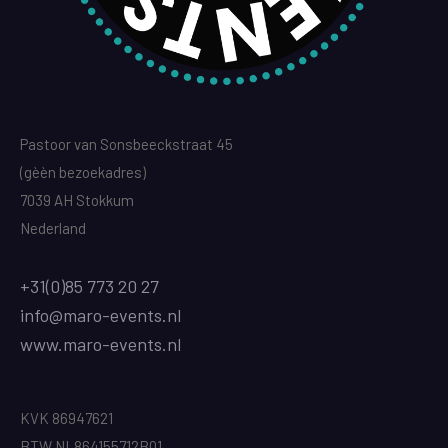
Pastoor van Sonsbeeckstraat 45
(gèèn bezoekadres)
7039 AH Stokkum
Nederland
+31(0)85 773 20 27
info@maro-events.nl
www.maro-events.nl
KVK 86947621
BTW NL864155712B01