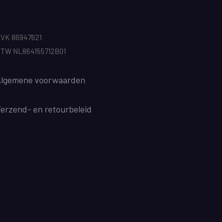
VK 86947621
TW NL864155712B01
lgemene voorwaarden
Verzend
- en retourbeleid