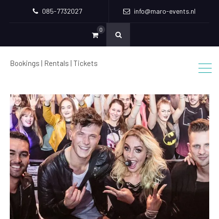
085-7732027
info@maro-events.nl
0
Bookings | Rentals | Tickets