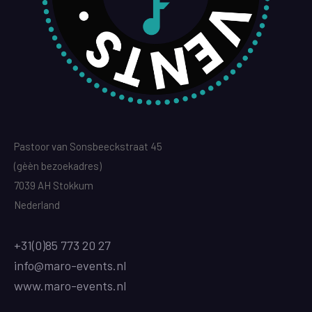
Pastoor van Sonsbeeckstraat 45
(gèèn bezoekadres)
7039 AH Stokkum
Nederland
+31(0)85 773 20 27
info@maro-events.nl
www.maro-events.nl