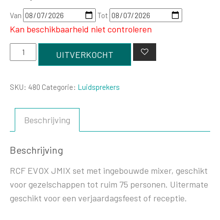
Van
Tot
Kan beschikbaarheid niet controleren
RCF
UITVERKOCHT
EVOX
Jmix8
SKU:
480
Categorie:
Luidsprekers
aantal
Beschrijving
Beschrijving
RCF EVOX JMIX set met ingebouwde mixer, geschikt
voor gezelschappen tot ruim 75 personen. Uitermate
geschikt voor een verjaardagsfeest of receptie.