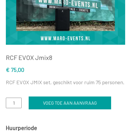
RCF EVOX Jmix8
€
75,00
RCF EVOX JMIX set, geschikt voor ruim 75 personen.
RCF
VOEG TOE AAN AANVRAAG
EVOX
Jmix8
aantal
Huurperiode