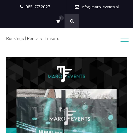
085-7732027
info@maro-events.nl
0
Bookings | Rentals | Tickets